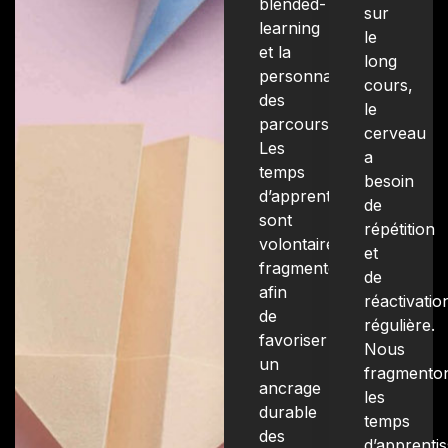
blended-
sur
learning
le
et la
long
personnalisation
cours,
des
le
parcours.
cerveau
Les
a
temps
besoin
d’apprentissage
de
sont
répétition
volontairement
et
fragmentés
de
afin
réactivatio
de
régulière.
favoriser
Nous
un
fragmento
ancrage
les
durable
temps
des
d’apprenti