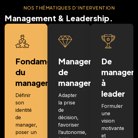
NOS THÉMATIQUES D’INTERVENTION
Management & Leadership.
Fondamentaux
Management
De
du
de
manager
management
managers
à
leader
Définir
Adapter
son
la prise
Formuler
identité
de
une
de
décision,
vision
manager,
favoriser
motivante
poser un
l’autonomie,
et