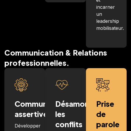
et
incarner
un
leadership
mobilisateur.
Communication & Relations
professionnelles.
Communication
Désamorcer
Prise
assertive
les
de
conflits
parole
Développer