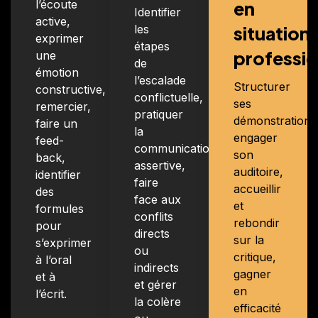
l’écoute
en
Identifier
active,
les
situation
exprimer
étapes
professio
une
de
émotion
l’escalade
Structurer
constructive,
conflictuelle,
ses
remercier,
pratiquer
démonstrations
faire un
la
engager
feed-
communication
son
back,
assertive,
auditoire,
identifier
faire
accueillir
des
face aux
et
formules
conflits
rebondir
pour
directs
sur la
s’exprimer
ou
critique,
à l’oral
indirects
gagner
et à
et gérer
en
l’écrit.
la colère
efficacité