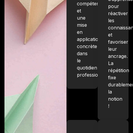
compétences
pour
et
réactiver
une
les
mise
connaissa
en
et
application
favoriser
concrète
leur
dans
ancrage.
le
La
quotidien
répétition
professionnel.
fixe
durableme
la
notion
!