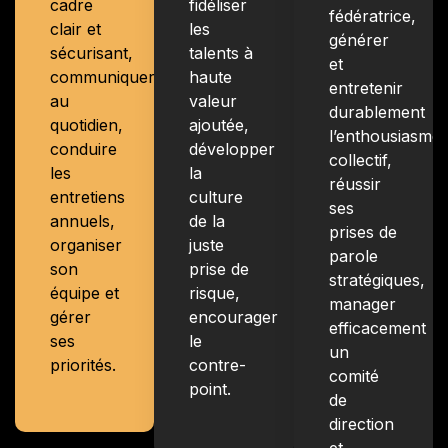
cadre
fidéliser
fédératrice,
clair et
les
générer
sécurisant,
talents à
et
communiquer
haute
entretenir
au
valeur
durablement
quotidien,
ajoutée,
l’enthousiasme
conduire
développer
collectif,
les
la
réussir
entretiens
culture
ses
annuels,
de la
prises de
organiser
juste
parole
son
prise de
stratégiques,
équipe et
risque,
manager
gérer
encourager
efficacement
ses
le
un
priorités.
contre-
comité
point.
de
direction