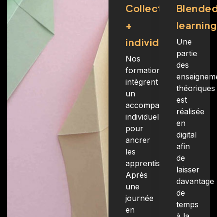
Collectif
Blende
+
learning
individuel
Une
partie
Nos
des
formations
enseignem
intègrent
théoriques
un
est
accompagnement
réalisée
individuel
en
pour
digital
ancrer
afin
les
de
apprentissages.
laisser
Après
davantage
une
de
journée
temps
en
à la