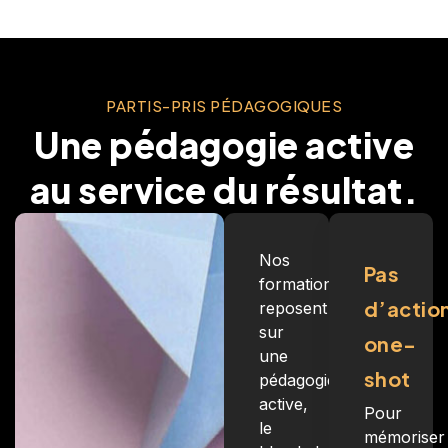
PARTIS-PRIS PÉDAGOGIQUES
Une pédagogie active
au service du résultat.
Nos
Pas
formations
d’actio
reposent
sur
one-
une
shot
pédagogie
active,
Pour
le
mémoriser