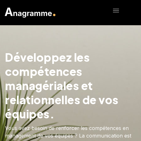
Développez les
compétences
managériales et
relationnelles de vos
équipes.
Vous avez besoin de renforcer les compétences en
management de vos équipes ? La communication est