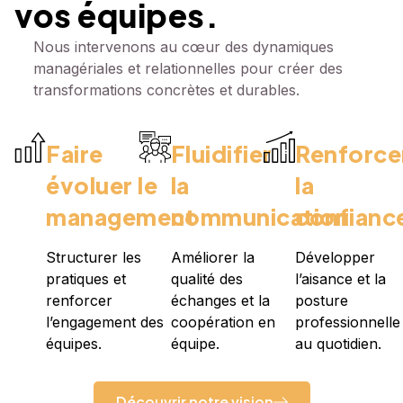
vos équipes.
Nous intervenons au cœur des dynamiques
managériales et relationnelles pour créer des
transformations concrètes et durables.
Faire
Fluidifier
Renforce
évoluer le
la
la
management
communication
confianc
Structurer les
Améliorer la
Développer
pratiques et
qualité des
l’aisance et la
renforcer
échanges et la
posture
l’engagement des
coopération en
professionnelle
équipes.
équipe.
au quotidien.
Découvrir notre vision