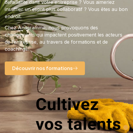
défaillante dans votre entreprise ? Vous aimeriez
insuffler un esprit plus collaboratif ? Vous êtes au bon
endroit.
Chez Anagramme, nous provoquons des
changements qui impactent positivement les acteurs
de l’entreprise, au travers de formations et de
coachings.
Découvrir nos formations